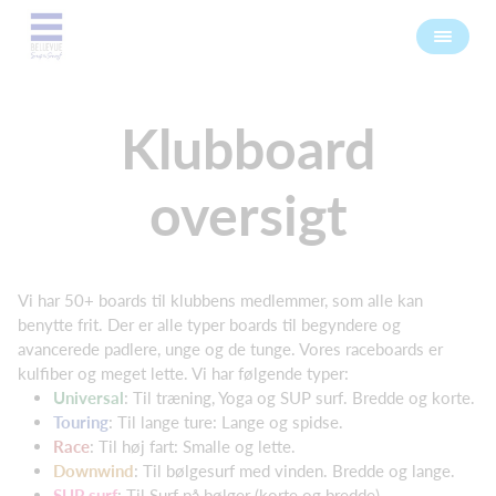
Klubboard
oversigt
Vi har 50+ boards til klubbens medlemmer, som alle kan
benytte frit. Der er alle typer boards til begyndere og
avancerede padlere, unge og de tunge. Vores raceboards er
kulfiber og meget lette. Vi har følgende typer:
Universal
: Til træning, Yoga og SUP surf. Bredde og korte.
Touring
: Til lange ture: Lange og spidse.
Race
: Til høj fart: Smalle og lette.
Downwind
: Til bølgesurf med vinden. Bredde og lange.
SUP surf
: Til Surf på bølger (korte og bredde)